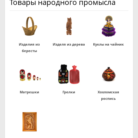
Товары народного промысла
Изделия из
Изделя из дерева
Куклы на чайник
бересты
Матрешки
Грелки
Хохломская
роспись