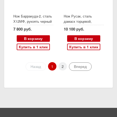
Нож Барракуда-2, сталь
Нож Русак, сталь
Х12МФ, рукоять черный
дамаск торцевой,
граб карельская береза
рукоять карельская
7 800 руб.
10 100 руб.
резная, (Ворсма)
береза
стабилизированная
В корзину
В корзину
янтарная, (Ворсма)
Купить в 1 клик
Купить в 1 клик
Назад
1
2
Вперед