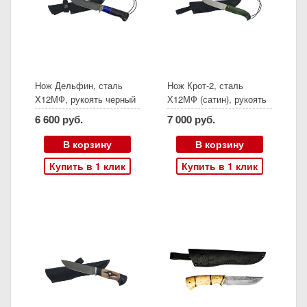
Нож Дельфин, сталь
Нож Крот-2, сталь
Х12МФ, рукоять черный
Х12МФ (сатин), рукоять
граб акрил, мельхиор,
резная карельская
6 600 руб.
7 000 руб.
(Ворсма)
береза
стабилизированный
В корзину
В корзину
изумруд, (Ворсма)
Купить в 1 клик
Купить в 1 клик