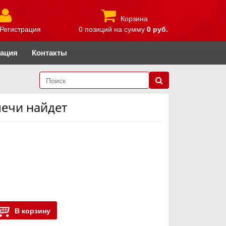
Корзина
Регистрация
0 позиций
на сумму
0 руб.
рация
Контакты
печи найдет
В корзину