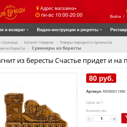
Адрес магазина
пн-вс 10:00-20:00
Войти
/
ия и возврат
Видео-инструкции и рецепты
Рестав
 страница
Каталог товаров
Товары народного промысла
Сувениры из бересты
ия из бересты
гнит из бересты Счастье придет и на 
80 руб.
Артикул
АК000011390
Цена за 1
Количество
-
+