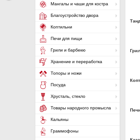
Мангалы и чаши для костра
Благоустройство двора
Тан
Коптильни
Печи для пищи
Грили и барбекю
Гри
Хранение и переработка
Топоры и ножи
Коп
Посуда
Хрусталь, стекло
Товары народного промысла
Печ
Кальяны
Граммофоны
Каза