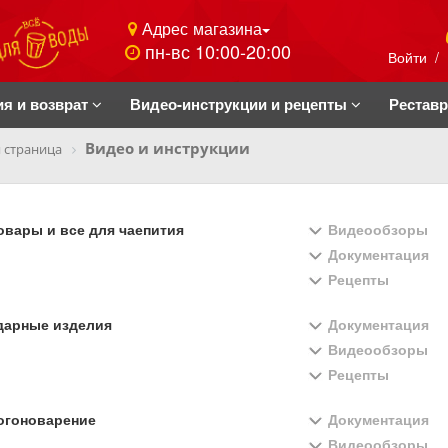
Адрес магазина
пн-вс 10:00-20:00
Войти
/
ия и возврат
Видео-инструкции и рецепты
Рестав
Видео и инструкции
 страница
вары и все для чаепития
Видеообзоры
Документация
Рецепты
дарные изделия
Документация
Видеообзоры
Рецепты
огоноварение
Документация
Видеообзоры