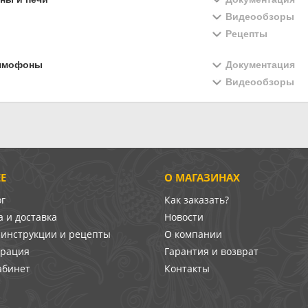
Видеообзоры
Рецепты
ммофоны
Документация
Видеообзоры
Е
О МАГАЗИНАХ
ог
Как заказать?
 и доставка
Новости
-инструкции и рецепты
О компании
врация
Гарантия и возврат
абинет
Контакты