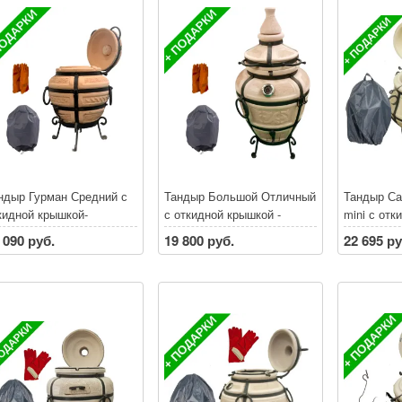
% **
30% **
скидки на
30% **
ндыр Гурман Средний с
Тандыр Большой Отличный
Тандыр Са
кидной крышкой-
с откидной крышкой -
mini с отк
СПЛАТНАЯ ДОСТАВКА
БЕСПЛАТНАЯ ДОСТАВКА
БЕСПЛАТ
 090 руб.
19 800 руб.
22 695 ру
 Санкт-Петербургу и
по Санкт-Петербургу и
по Санкт-П
нинградской области*
Ленинградской области*
Ленинград
и покупке тандыра
При покупке тандыра
При покуп
идки на аксессуары до
скидки на аксессуары до
скидки на
% **
30% **
30% **