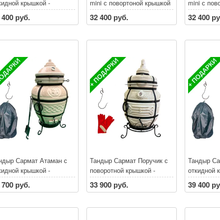
кидной крышкой -
mini с повортоной крышкой
mini с пов
СПЛАТНАЯ ДОСТАВКА
- БЕСПЛАТНАЯ
крышкой 
 400 руб.
32 400 руб.
32 400 ру
 Санкт-Петербургу и
ДОСТАВКА по Санкт-
ДОСТАВКА
нинградской области*
Петербургу и
Петербург
и покупке тандыра
Ленинградской области*
Ленинград
идки на аксессуары до
При покупке тандыра
При покуп
% **
скидки на аксессуары до
скидки на
30% **
30% **
ндыр Сармат Атаман с
Тандыр Сармат Поручик с
Тандыр Са
кидной крышкой -
поворотной крышкой -
откидной 
СПЛАТНАЯ ДОСТАВКА
БЕСПЛАТНАЯ ДОСТАВКА
2024 - Б
 700 руб.
33 900 руб.
39 400 ру
 Санкт-Петербургу и
по Санкт-Петербургу и
ДОСТАВКА
нинградской области*
Ленинградской области*
Петербург
и покупке тандыра
При покупке тандыра
Ленинград
идки на аксессуары до
скидки на аксессуары до
При покуп