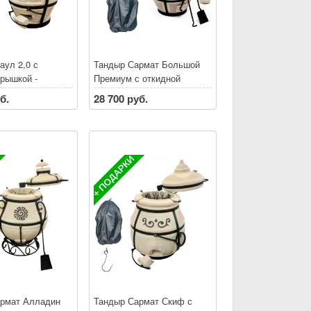
аул 2,0 с
Тандыр Сармат Большой
крышкой -
Премиум с откидной
НАЯ ДОСТАВКА
крышкой - БЕСПЛАТНАЯ
б.
28 700 руб.
етербургу и
ДОСТАВКА по Санкт-
ской области*
Петербургу и
ке тандыра
Ленинградской области*
 аксессуары до
При покупке тандыра
скидки на аксессуары до
30% **
рмат Алладин
Тандыр Сармат Скиф с