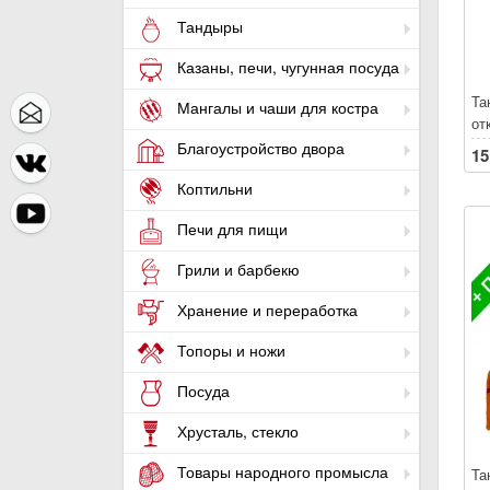
Тандыры
Казаны, печи, чугунная посуда
Та
Мангалы и чаши для костра
от
БЕ
Благоустройство двора
15
по
Коптильни
Ле
Пр
Печи для пищи
ск
30
Грили и барбекю
Хранение и переработка
Топоры и ножи
Посуда
Хрусталь, стекло
Товары народного промысла
Та