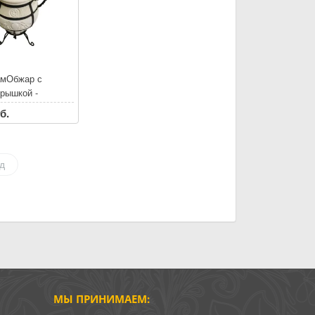
амОбжар с
крышкой -
НАЯ ДОСТАВКА
б.
етербургу и
ской области*
ке тандыра
 аксессуары до
д
МЫ ПРИНИМАЕМ: