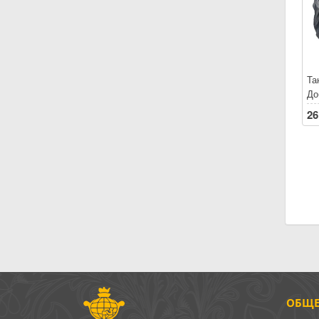
Та
До
кр
26
ДО
Пе
Ле
Пр
ск
30
ОБЩЕ