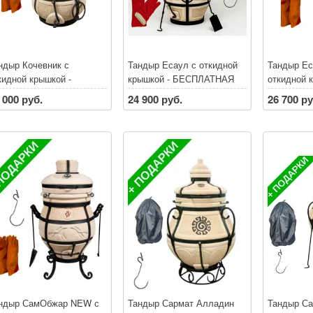
ндыр Кочевник с
Тандыр Есаул с откидной
Тандыр Ес
кидной крышкой -
крышкой - БЕСПЛАТНАЯ
откидной 
СПЛАТНАЯ ДОСТАВКА
ДОСТАВКА по Санкт-
БЕСПЛАТ
 000 руб.
24 900 руб.
26 700 ру
 Санкт-Петербургу и
Петербургу и
по Санкт-П
нинградской области*
Ленинградской области*
Ленинград
и покупке тандыра
При покупке тандыра
При покуп
идки на аксессуары до
скидки на аксессуары до
скидки на
% **
30% **
30% **
ндыр СамОбжар NEW с
Тандыр Сармат Алладин
Тандыр Са