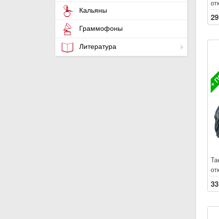
от
Кальяны
БЕ
29
по
Граммофоны
Ле
Пр
Литература
ск
30
Та
от
БЕ
33
по
Ле
Пр
ск