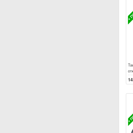
30
Та
от
БЕ
14
по
Ле
Пр
ск
30