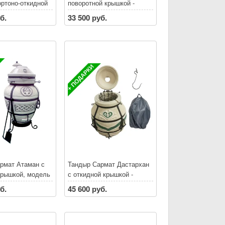
ортоно-откидной
поворотной крышкой -
- БЕСПЛАТНАЯ
БЕСПЛАТНАЯ ДОСТАВКА
б.
33 500 руб.
 по Санкт-
по Санкт-Петербургу и
у и
Ленинградской области*
ской области*
При покупке тандыра
ке тандыра
скидки на аксессуары до
 аксессуары до
30% **
рмат Атаман с
Тандыр Сармат Дастархан
крышкой, модель
с откидной крышкой -
ЕСПЛАТНАЯ
БЕСПЛАТНАЯ ДОСТАВКА
б.
45 600 руб.
 по Санкт-
по Санкт-Петербургу и
у и
Ленинградской области*
ской области*
При покупке тандыра
ке тандыра
скидки на аксессуары до