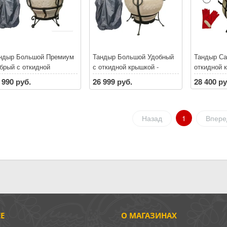
ндыр Большой Премиум
Тандыр Большой Удобный
Тандыр С
брый с откидной
с откидной крышкой -
откидной 
ышкой - БЕСПЛАТНАЯ
БЕСПЛАТНАЯ ДОСТАВКА
БЕСПЛАТ
 990 руб.
26 999 руб.
28 400 ру
СТАВКА по Санкт-
по Санкт-Петербургу и
по Санкт-П
тербургу и
Ленинградской области*
Ленинград
нинградской области*
При покупке тандыра
При покуп
и покупке тандыра
скидки на аксессуары до
скидки на
Назад
1
Впере
идки на аксессуары до
30% **
30% **
% **
Е
О МАГАЗИНАХ