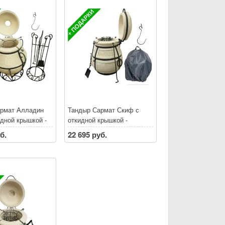
 аксессуары до
30% **
рмат Алладин
Тандыр Сармат Скиф с
идной крышкой -
откидной крышкой -
НАЯ ДОСТАВКА
БЕСПЛАТНАЯ ДОСТАВКА
б.
22 695 руб.
етербургу и
по Санкт-Петербургу и
ской области*
Ленинградской области*
ке тандыра
При покупке тандыра
 аксессуары до
скидки на аксессуары до
30% **