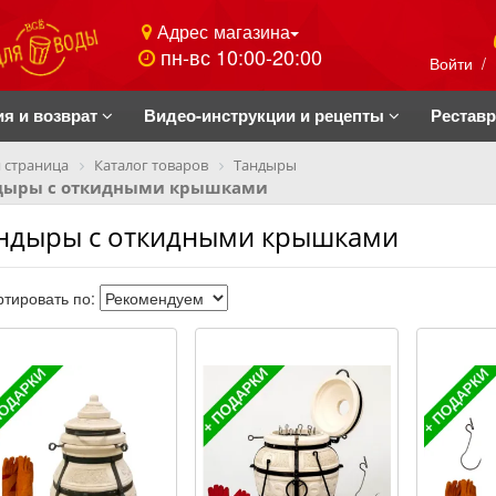
Адрес магазина
пн-вс 10:00-20:00
Войти
/
ия и возврат
Видео-инструкции и рецепты
Рестав
 страница
Каталог товаров
Тандыры
дыры с откидными крышками
ндыры с откидными крышками
тировать по: