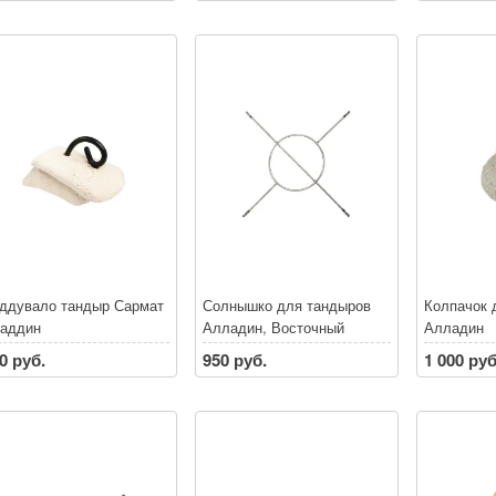
ддувало тандыр Сармат
Солнышко для тандыров
Колпачок 
аддин
Алладин, Восточный
Алладин
(Диаметр кольца 25 см,
0 руб.
950 руб.
1 000 руб
Длина 64 см)