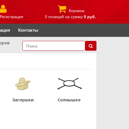
Корзина
Регистрация
0 позиций
на сумму
0 руб.
рация
Контакты
ыров
Заглушки
Солнышко