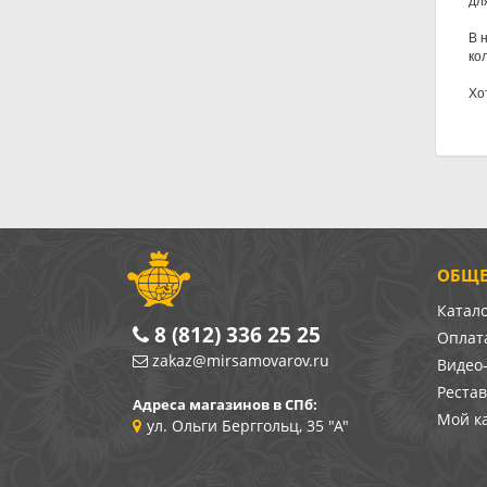
В 
ко
Хо
ОБЩЕ
Катал
8 (812) 336 25 25
Оплата
zakaz@mirsamovarov.ru
Видео
Реста
Адреса магазинов в СПб:
Мой к
ул. Ольги Берггольц, 35 "А"