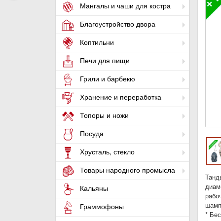
Мангалы и чаши для костра
Благоустройство двора
Коптильни
Печи для пищи
Грили и барбекю
Хранение и переработка
Топоры и ножи
Посуда
Хрусталь, стекло
Товары народного промысла
Танды
диаме
Кальяны
рабоч
шампу
Граммофоны
* Бе