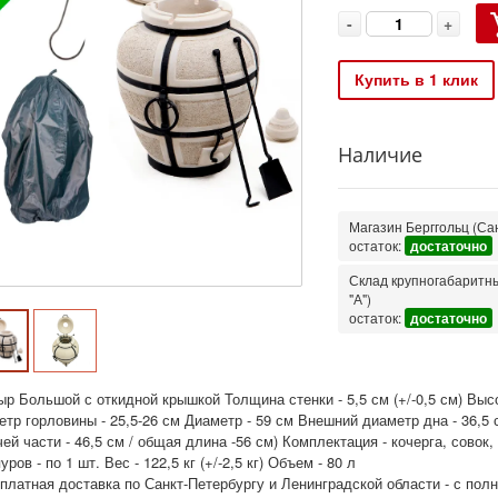
-
+
Купить в 1 клик
Наличие
Магазин Берггольц (Сан
остаток:
достаточно
Склад крупногабаритных
"А")
остаток:
достаточно
р Большой с откидной крышкой Толщина стенки - 5,5 см (+/-0,5 см) Выс
тр горловины - 25,5-26 см Диаметр - 59 см Внешний диаметр дна - 36,5 
ей части - 46,5 см / общая длина -56 см) Комплектация - кочерга, сово
ров - по 1 шт. Вес - 122,5 кг (+/-2,5 кг) Объем - 80 л
сплатная доставка по Санкт-Петербургу и Ленинградской области - с по