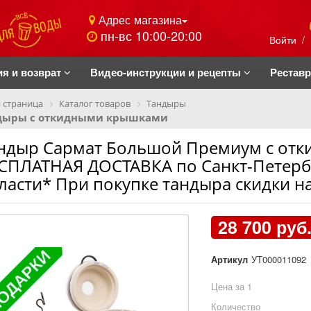
Адрес магазина
пн-вс 10:00-20:00
Войти
/
ия и возврат
Видео-инструкции и рецепты
Рестав
 страница
Каталог товаров
Тандыры
дыры с откидными крышками
ндыр Сармат Большой Премиум с отк
СПЛАТНАЯ ДОСТАВКА по Санкт-Петерб
ласти* При покупке тандыра скидки на
28 700 руб
Артикул
УТ000011092
Цена за 1
Количество