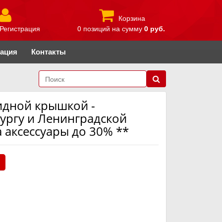
Корзина
Регистрация
0 позиций
на сумму
0 руб.
рация
Контакты
идной крышкой -
ургу и Ленинградской
 аксессуары до 30% **
.