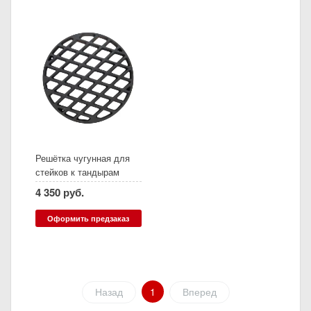
Решётка чугунная для
стейков к тандырам
Сармат Скиф, Атаман,
4 350 руб.
Аладдин (Д27,5 см)
Оформить предзаказ
Назад
1
Вперед