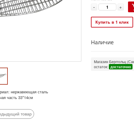
-
+
Купить в 1 клик
Наличие
Магазин Берггольц (Сан
остаток:
достаточно
риал: нержавеющая сталь
чая часть 33*14см
едыдущий товар