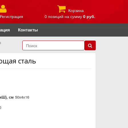
Корзина
Регистрация
0 позиций
на сумму
0 руб.
рация
Контакты
в
ющая сталь
хШ), см
50х4х16
0