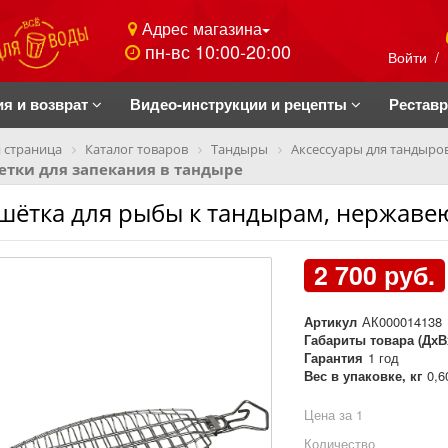
Адрес магазина
пн-вс 10:00-20:00
Войти
/
ия и возврат
Видео-инструкции и рецепты
Рестав
 страница
Каталог товаров
Тандыры
Аксессуары для тандыро
етки для запекания в тандыре
шётка для рыбы к тандырам, нержаве
2 700 руб.
Артикул
АК000014138
Габариты товара (ДхВ
Гарантия
1 год
Вес в упаковке, кг
0,6
Цена за 1
Количество