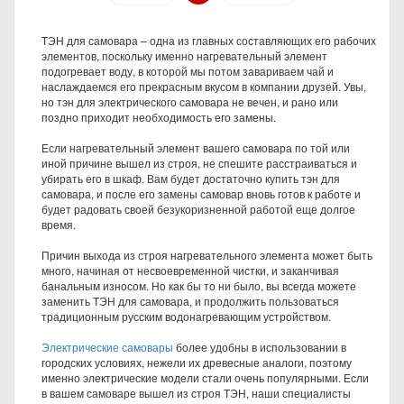
ТЭН для самовара – одна из главных составляющих его рабочих
элементов, поскольку именно нагревательный элемент
подогревает воду, в которой мы потом завариваем чай и
наслаждаемся его прекрасным вкусом в компании друзей. Увы,
но тэн для электрического самовара не вечен, и рано или
поздно приходит необходимость его замены.
Если нагревательный элемент вашего самовара по той или
иной причине вышел из строя, не спешите расстраиваться и
убирать его в шкаф. Вам будет достаточно купить тэн для
самовара, и после его замены самовар вновь готов к работе и
будет радовать своей безукоризненной работой еще долгое
время.
Причин выхода из строя нагревательного элемента может быть
много, начиная от несвоевременной чистки, и заканчивая
банальным износом. Но как бы то ни было, вы всегда можете
заменить ТЭН для самовара, и продолжить пользоваться
традиционным русским водонагревающим устройством.
Электрические самовары
более удобны в использовании в
городских условиях, нежели их древесные аналоги, поэтому
именно электрические модели стали очень популярными. Если
в вашем самоваре вышел из строя ТЭН, наши специалисты