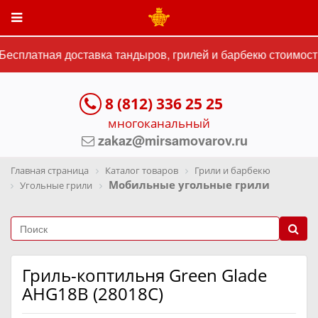
есплатная доставка тандыров, грилей и барбекю стоимость
8 (812) 336 25 25
многоканальный
zakaz@mirsamovarov.ru
Главная страница
Каталог товаров
Грили и барбекю
Мобильные угольные грили
Угольные грили
Гриль-коптильня Green Glade
AHG18B (28018C)