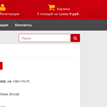
Корзина
Регистрация
0 позиций
на сумму
0 руб.
рация
Контакты
.
хШ), см
128х110х75
Glade (Китай)
0,8