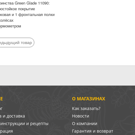
оинства Green Glade 11090:
ростойкое покрытие
оковая и 1 фронтальная полки
колёсах
термометром
едыдущий товар
Е
О МАГАЗИНАХ
ог
Как заказать?
 и доставка
Новости
-инструкции и рецепты
О компании
врация
Гарантия и возврат