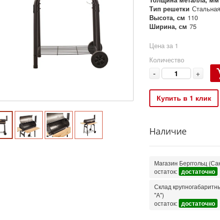
Тип решетки
Стальная
Высота, см
110
Ширина, см
75
Цена за 1
Количество
-
+
Купить в 1 клик
Наличие
Магазин Берггольц (Сан
остаток:
достаточно
Склад крупногабаритных
"А")
остаток:
достаточно