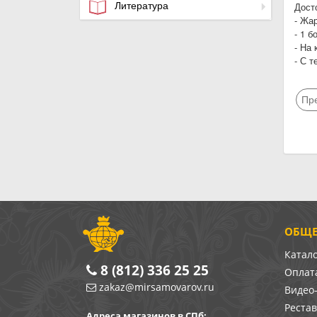
Литература
Дост
- Жа
- 1 б
- На 
- С 
Пр
ОБЩЕ
Катал
8 (812) 336 25 25
Оплата
zakaz@mirsamovarov.ru
Видео
Реста
Адреса магазинов в СПб: