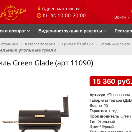
Адрес магазина
пн-вс 10:00-20:00
Войти
/
ия и возврат
Видео-инструкции и рецепты
Рестав
 страница
Каталог товаров
Грили и барбекю
Угольные грили
ильные угольные грили
иль Green Glade (арт 11090)
15 360 руб
Артикул
УТ000000084
Габариты товара (ДхВ
Вес, кг
20
Гарантия
1 год
Производитель
Green 
Тип
Угольный
Цвет
Чёрный
Толщина металла, мм