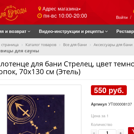
Адрес магазина
пн-вс 10:00-20:00
Войти
/
ия и возврат
Видео-инструкции и рецепты
Рестав
 страница
Каталог товаров
Все для бани
Аксессуары для бани
авицы для сауны
лотенце для бани Стрелец, цвет темн
опок, 70х130 см (Этель)
550 руб.
Артикул
УТ000008137
Цена за 1
Количество
-
+