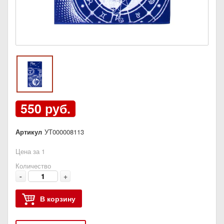
550 руб.
Артикул
УТ000008113
Цена за 1
Количество
-
+
В корзину