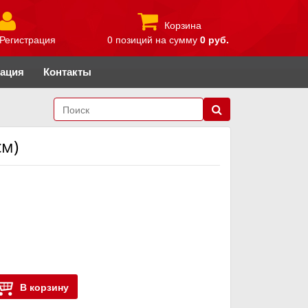
Корзина
Регистрация
0 позиций
на сумму
0 руб.
рация
Контакты
см)
В корзину