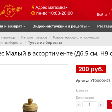
Адрес магазина
пн-вс 10:00-20:00
Войти
/
ия и возврат
Видео-инструкции и рецепты
Рестав
 страница
Каталог товаров
Товары народного промысла
Туеса из бересты
ия из бересты
ес Малый в ассортименте (Д6,5 см, Н9 
200 руб.
Артикул
УТ000000475
Цена за 1
Количество
-
+