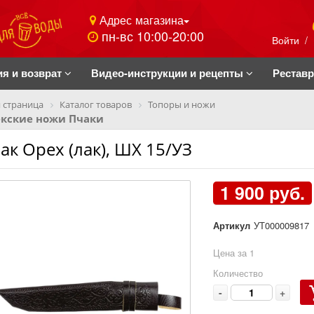
Адрес магазина
пн-вс 10:00-20:00
Войти
/
ия и возврат
Видео-инструкции и рецепты
Рестав
 страница
Каталог товаров
Топоры и ножи
екские ножи Пчаки
ак Орех (лак), ШХ 15/УЗ
1 900 руб.
Артикул
УТ000009817
Цена за 1
Количество
-
+