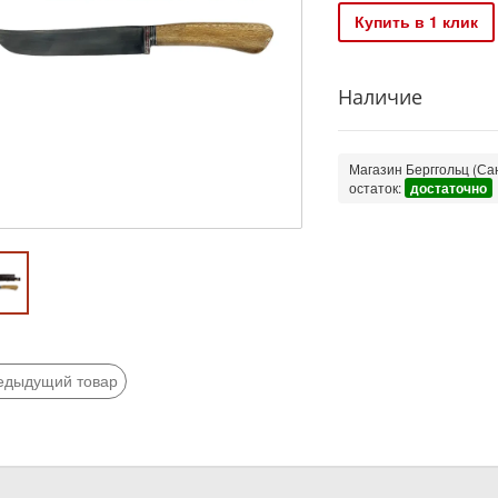
Купить в 1 клик
Наличие
Магазин Берггольц (Сан
остаток:
достаточно
едыдущий товар