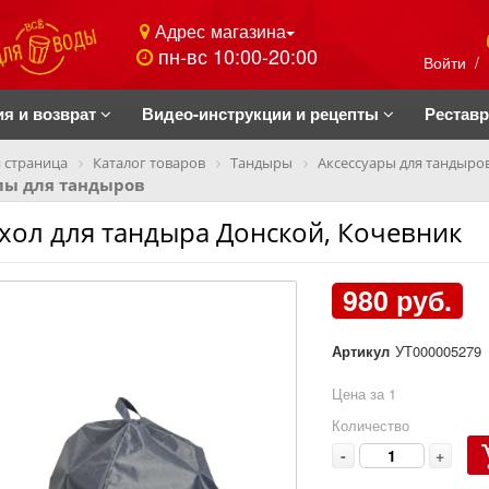
Адрес магазина
пн-вс 10:00-20:00
Войти
/
ия и возврат
Видео-инструкции и рецепты
Рестав
 страница
Каталог товаров
Тандыры
Аксессуары для тандыро
лы для тандыров
хол для тандыра Донской, Кочевник
980 руб.
Артикул
УТ000005279
Цена за 1
Количество
-
+