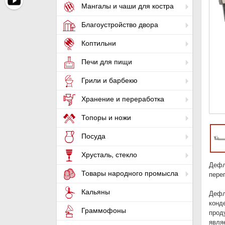
Мангалы и чаши для костра
Благоустройство двора
Коптильни
Печи для пищи
Грили и барбекю
Хранение и переработка
Топоры и ножи
Посуда
Хрусталь, стекло
Дефл
Товары народного промысла
пере
Кальяны
Дефл
конд
Граммофоны
прод
явля