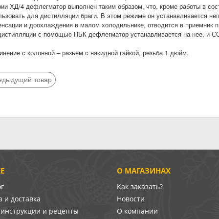
рии ХД/4 дефлегматор выполнен таким образом, что, кроме работы в сос
льзовать для дистилляции браги. В этом режиме он устанавливается неп
енсации и доохлаждения в малом холодильнике, отводится в приемник п
дистилляции с помощью НБК дефлегматор устанавливается на нее, и СС
инение с колонной – разьем с накидной гайкой, резьба 1 дюйм.
едыдущий товар
Е
О МАГАЗИНАХ
ог
Как заказать?
 и доставка
Новости
-инструкции и рецепты
О компании