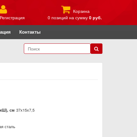
Корзина
Регистрация
0 позиций
на сумму
0 руб.
рация
Контакты
хШ), см
37х15х7,5
я сталь