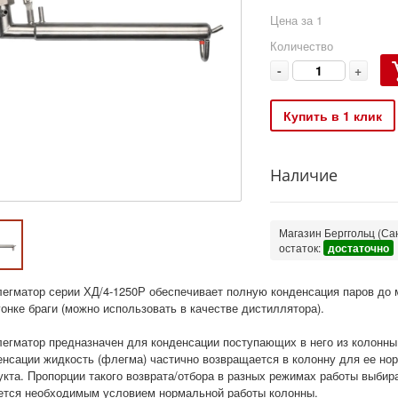
Цена за 1
Количество
-
+
Купить в 1 клик
Наличие
Магазин Берггольц (Сан
остаток:
достаточно
егматор серии ХД/4-1250Р обеспечивает полную конденсация паров до мо
гонке браги (можно использовать в качестве дистиллятора).
егматор предназначен для конденсации поступающих в него из колонны (
енсации жидкость (флегма) частично возвращается в колонну для ее нор
укта. Пропорции такого возврата/отбора в разных режимах работы выбир
ется необходимым условием нормальной работы колонны.