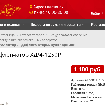
Адрес магазина
пн-вс 10:00-20:00
Войти
/
ия и возврат
Видео-инструкции и рецепты
Рестав
 страница
Каталог товаров
Всё для самогоноварения
лектующие для самогонных аппаратов
тилляторы, дефлегматоры, сухопарники
флегматор ХД/4-1250Р
1 100 руб.
Артикул
АК000014415
Габариты товара (ДхВ
Вес, кг
0,7
Гарантия
1 год
Материал
Нержавеюща
Высота, см
37