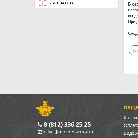
Литература
В се
испо
конд
При 
Соед
Пр
ОБЩЕ
Катал
8 (812) 336 25 25
Оплата
zakaz@mirsamovarov.ru
Видео