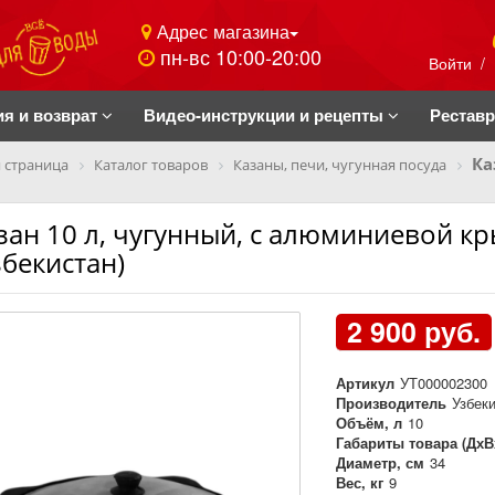
Адрес магазина
пн-вс 10:00-20:00
Войти
/
ия и возврат
Видео-инструкции и рецепты
Рестав
Ка
 страница
Каталог товаров
Казаны, печи, чугунная посуда
зан 10 л, чугунный, с алюминиевой кр
збекистан)
2 900 руб.
Артикул
УТ000002300
Производитель
Узбек
Объём, л
10
Габариты товара (ДхВ
Диаметр, см
34
Вес, кг
9