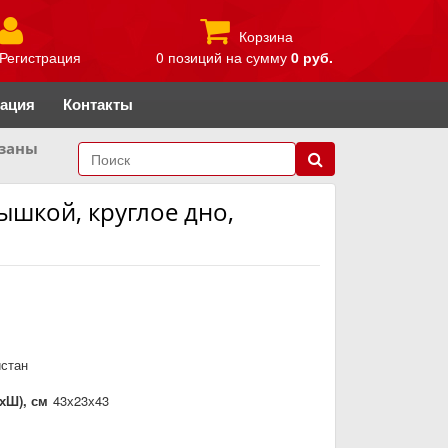
Корзина
Регистрация
0 позиций
на сумму
0 руб.
рация
Контакты
заны
ышкой, круглое дно,
истан
хШ), см
43х23х43