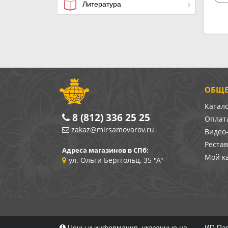
Литература
ОБЩЕ
Катал
8 (812) 336 25 25
Оплата
zakaz@mirsamovarov.ru
Видео
Реста
Адреса магазинов в СПб:
Мой к
ул. Ольги Берггольц, 35 "А"
Цены и информация, указанные на
ИП Пав