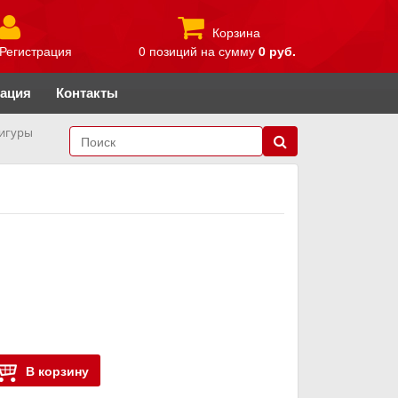
Корзина
Регистрация
0 позиций
на сумму
0 руб.
рация
Контакты
игуры
В корзину