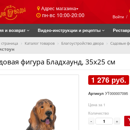
Адрес магазина
пн-вс 10:00-20:00
Войти
/
ия и возврат
Видео-инструкции и рецепты
Рестав
 страница
Каталог товаров
Благоустройство двора
Садовые ф
истоун
довая фигура Бладхаунд, 35х25 см
1 276 руб.
Артикул
УТ000007095
Цена за 1
Количество
-
+