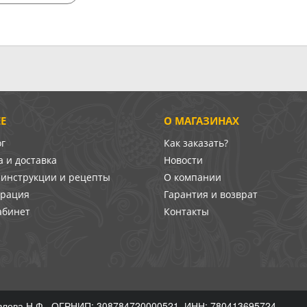
Е
О МАГАЗИНАХ
ог
Как заказать?
 и доставка
Новости
-инструкции и рецепты
О компании
врация
Гарантия и возврат
абинет
Контакты
лова Н.Ф., ОГРНИП: 308784720000521, ИНН: 780413695724