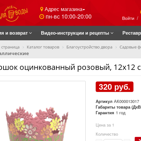
Адрес магазина
пн-вс 10:00-20:00
Войти
/
ия и возврат
Видео-инструкции и рецепты
Рестав
 страница
Каталог товаров
Благоустройство двора
Садовые ф
аллические
ршок оцинкованный розовый, 12х12 
320 руб.
Артикул
АК000013017
Габариты товара (ДхВ
Гарантия
1 год
Цена за 1
Количество