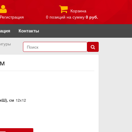
Корзина
Регистрация
0 позиций
на сумму
0 руб.
рация
Контакты
игуры
см
хШ), см
12х12