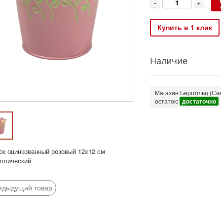
-
+
Купить в 1 клик
Наличие
Магазин Берггольц (Сан
остаток:
достаточно
ок оцинкованный розовый 12х12 см
ллический
едыдущий товар