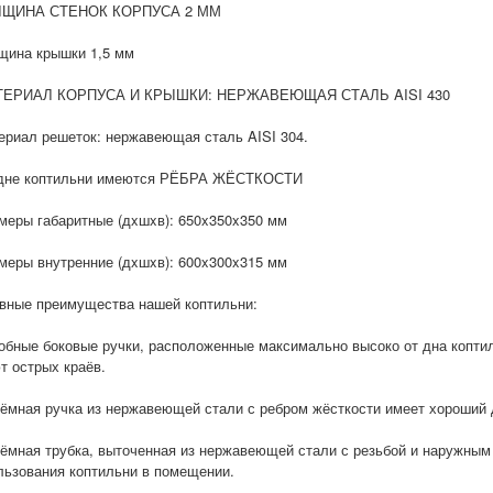
ЛЩИНА СТЕНОК КОРПУСА 2 ММ
лщина крышки 1,5 мм
ТЕРИАЛ КОРПУСА И КРЫШКИ: НЕРЖАВЕЮЩАЯ СТАЛЬ AISI 430
териал решеток: нержавеющая сталь AISI 304.
 дне коптильни имеются РЁБРА ЖЁСТКОСТИ
змеры габаритные (дxшxв): 650x350x350 мм
змеры внутренние (дxшxв): 600x300x315 мм
вные преимущества нашей коптильни:
добные боковые ручки, расположенные максимально высоко от дна коптиль
т острых краёв.
ъёмная ручка из нержавеющей стали с ребром жёсткости имеет хороший 
ъёмная трубка, выточенная из нержавеющей стали с резьбой и наружным
льзования коптильни в помещении.