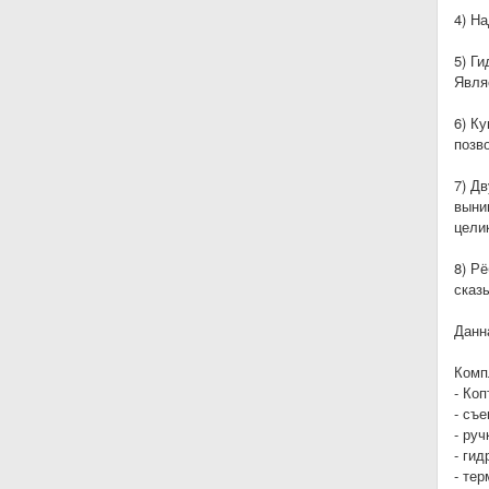
4) Н
5) Г
Явля
6) К
позво
7) Д
выни
цели
8) Р
сказы
Данн
Комп
- Ко
- съ
- руч
- гид
- те