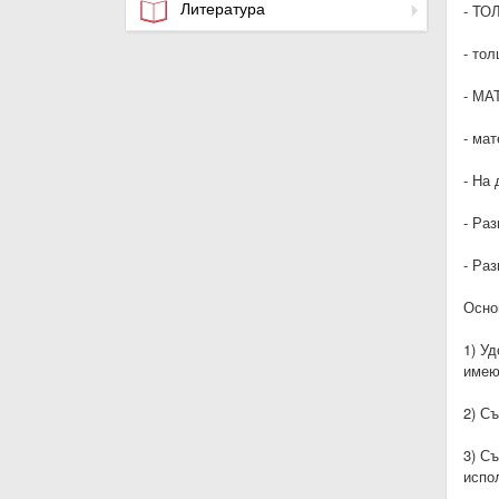
Литература
- ТО
- то
- МА
- ма
- На
- Ра
- Ра
Осно
1) У
имею
2) С
3) С
испо