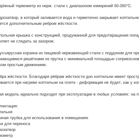
адёжный термометр из нерж. стали с диапазоном измерений 50-350°C.
идрозатвор, в который заливается вода и герметично закрывает коптильн
ется дополнительным ребром жёсткости.
упольная крышка с конструкцией, продуманной для предотвращения попад
ляет не следить за зазором.
вухъярусная корзина из пищевой нержавеющей стали с поддоном для пр
мающимися решётками из прутка с минимальной площадью соприкоснов
ком простым движением.
ёбра жёсткости. Благодаря рёбрам жёсткости дно коптильни имеет прост
вается при нагреве коптильни на плите - деформации не будет, как у ко
ая модель идеально подходит при эксплуатации в любых условиях: на пр
лектация:
птильня
емная трубка для использования в помещениях
ки для переноса
розатвор
рмометр