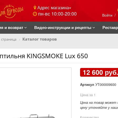
Адрес магазина
пн-вс 10:00-20:00
Войти
/
ия и возврат
Видео-инструкции и рецепты
Рестав
Каталог товаров
 страница
птильня KINGSMOKE Lux 650
12 600 руб
Артикул
УТ000009930
Цена за 1
Цена на товар может 
цену уточняйте у наше
Количество