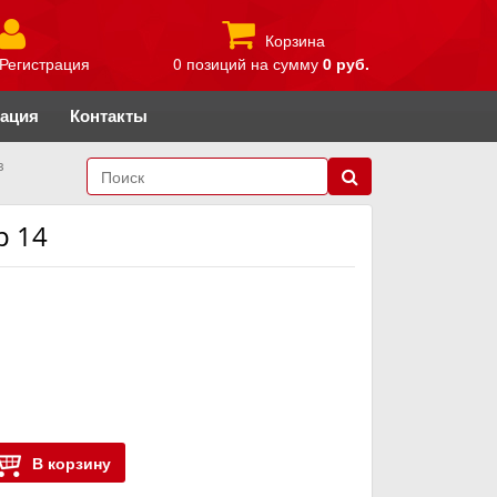
Корзина
Регистрация
0 позиций
на сумму
0 руб.
рация
Контакты
в
р 14
В корзину