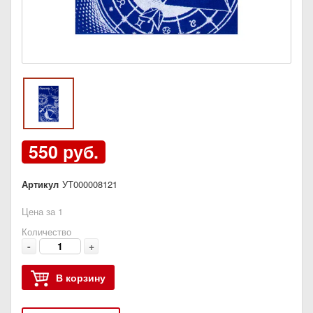
550 руб.
Артикул
УТ000008121
Цена за 1
Количество
-
+
В корзину