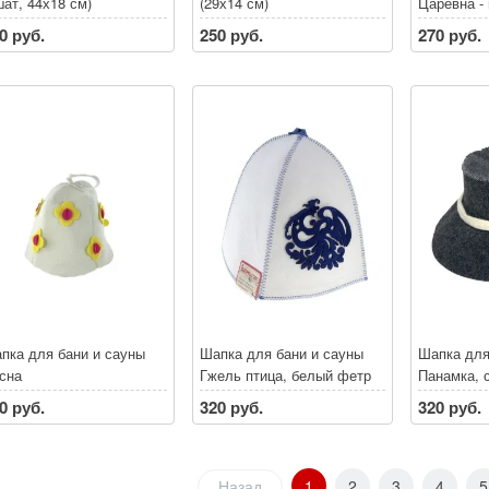
шат, 44х18 см)
(29х14 см)
Царевна - 
войлок
0 руб.
250 руб.
270 руб.
пка для бани и сауны
Шапка для бани и сауны
Шапка для
сна
Гжель птица, белый фетр
Панамка, 
серая
0 руб.
320 руб.
320 руб.
Назад
1
2
3
4
5