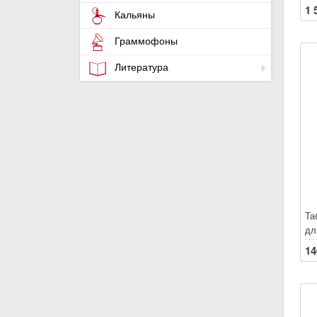
1 
Кальяны
Граммофоны
Литература
Та
дл
14