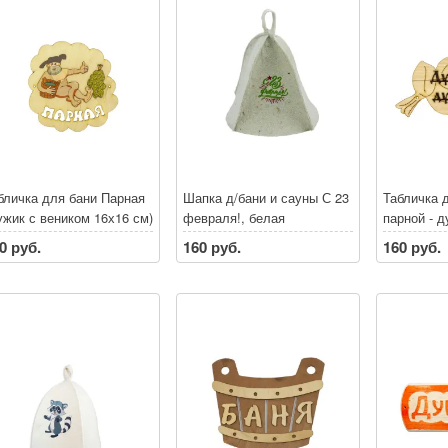
бличка для бани Парная
Шапка д/бани и сауны С 23
Табличка 
ужик с веником 16х16 см)
февраля!, белая
парной - д
(30х17 см)
0 руб.
160 руб.
160 руб.