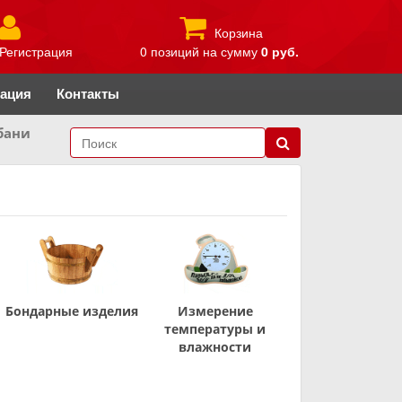
Корзина
Регистрация
0 позиций
на сумму
0 руб.
рация
Контакты
бани
Бондарные изделия
Измерение
температуры и
влажности