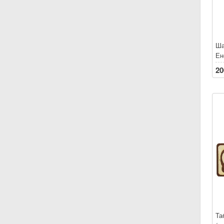
Ша
Ен
20
Та