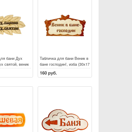
для бани Дух
Табличка для бани Веник в
ух святой, веник
бане господин!, изба (30х17
см)
160 руб.