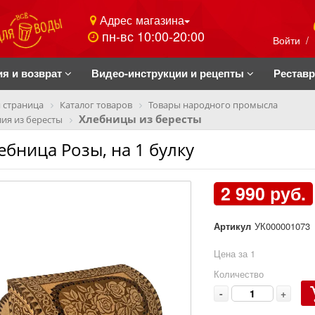
Адрес магазина
пн-вс 10:00-20:00
Войти
/
ия и возврат
Видео-инструкции и рецепты
Рестав
 страница
Каталог товаров
Товары народного промысла
Хлебницы из бересты
ия из бересты
ебница Розы, на 1 булку
2 990 руб.
Артикул
УК000001073
Цена за 1
Количество
-
+