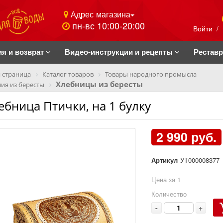
Адрес магазина
пн-вс 10:00-20:00
Войти
/
ия и возврат
Видео-инструкции и рецепты
Рестав
 страница
Каталог товаров
Товары народного промысла
Хлебницы из бересты
ия из бересты
ебница Птички, на 1 булку
2 990 руб.
Артикул
УТ000008377
Цена за 1
Количество
-
+