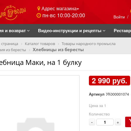
Адрес магазина
пн-вс 10:00-20:00
Войти
/
ия и возврат
Видео-инструкции и рецепты
Рестав
 страница
Каталог товаров
Товары народного промысла
Хлебницы из бересты
ия из бересты
ебница Маки, на 1 булку
2 990 руб.
Артикул
УК000001074
Цена за 1
Количество
-
+