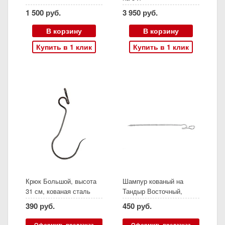
1 500 руб.
3 950 руб.
В корзину
В корзину
Купить в 1 клик
Купить в 1 клик
Крюк Большой, высота
Шампур кованый на
31 см, кованая сталь
Тандыр Восточный,
Алладин mini, Есаул,
390 руб.
450 руб.
нержавеющая сталь,
длина 43 см (Амфора)
Оформить предзаказ
Оформить предзаказ