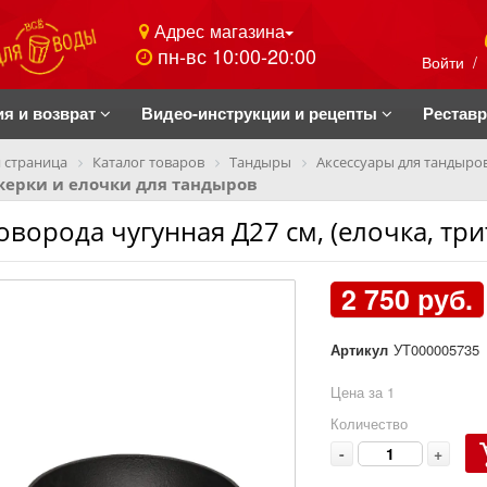
Адрес магазина
пн-вс 10:00-20:00
Войти
/
ия и возврат
Видео-инструкции и рецепты
Рестав
 страница
Каталог товаров
Тандыры
Аксессуары для тандыро
жерки и елочки для тандыров
оворода чугунная Д27 см, (елочка, три
2 750 руб.
Артикул
УТ000005735
Цена за 1
Количество
-
+