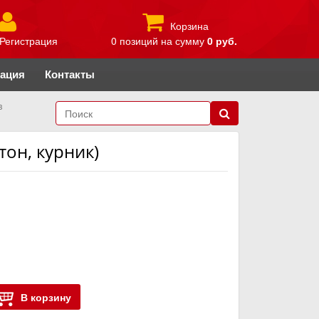
Корзина
Регистрация
0 позиций
на сумму
0 руб.
рация
Контакты
в
тон, курник)
В корзину