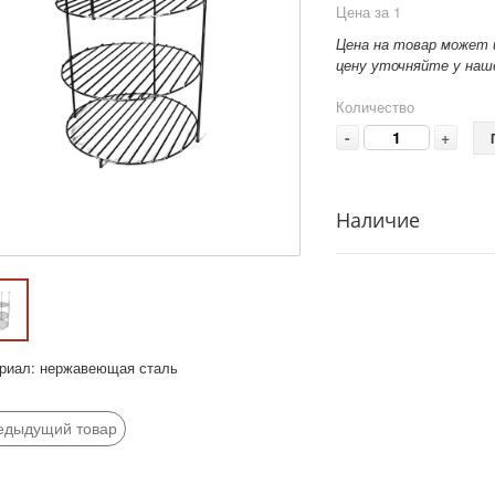
Цена за 1
Цена на товар может 
цену уточняйте у наше
Количество
-
+
Наличие
риал: нержавеющая сталь
едыдущий товар