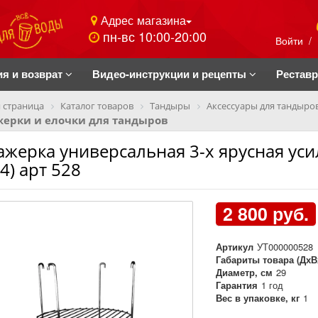
Адрес магазина
пн-вс 10:00-20:00
Войти
/
ия и возврат
Видео-инструкции и рецепты
Рестав
 страница
Каталог товаров
Тандыры
Аксессуары для тандыро
жерки и елочки для тандыров
ажерка универсальная 3-х ярусная уси
4) арт 528
2 800 руб.
Артикул
УТ000000528
Габариты товара (ДхВ
Диаметр, см
29
Гарантия
1 год
Вес в упаковке, кг
1