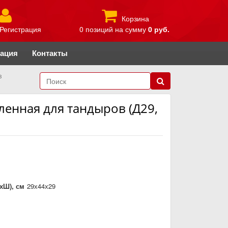
Корзина
Регистрация
0 позиций
на сумму
0 руб.
рация
Контакты
в
ленная для тандыров (Д29,
хШ), см
29х44х29