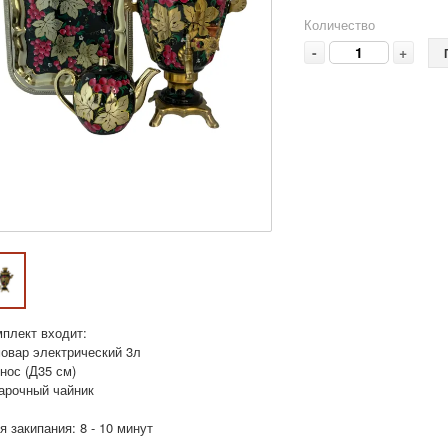
Количество
-
+
мплект входит:
мовар электрический 3л
нос (Д35 см)
варочный чайник
 закипания: 8 - 10 минут