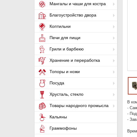
Мангалы и чаши для костра
Благоустройство двора
Коптильни
Печи для пищи
Грили и барбекю
Хранение и переработка
Топоры и ножи
Посуда
Хрусталь, стекло
В ко
Товары народного промысла
- Са
- Под
Кальяны
- За
Граммофоны
Время