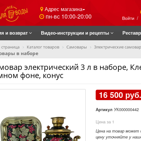
Адрес магазина
пн-вс 10:00-20:00
Войти
/
ия и возврат
Видео-инструкции и рецепты
Рестав
 страница
Каталог товаров
Самовары
Электрические самова
овары в наборе
мовар электрический 3 л в наборе, Кл
мном фоне, конус
16 500 руб
Артикул
УК000000442
Цена за 1
Цена на товар может 
цену уточняйте у наше