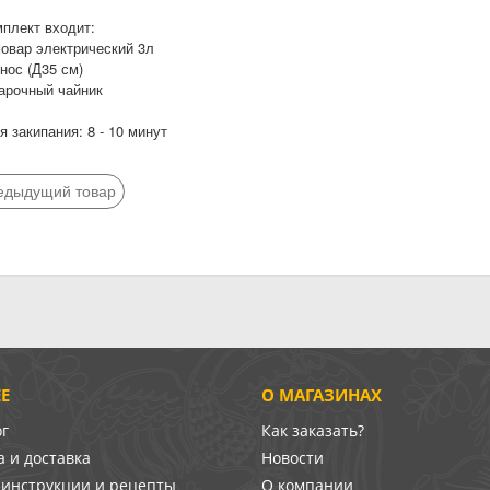
мплект входит:
мовар электрический 3л
нос (Д35 см)
варочный чайник
 закипания: 8 - 10 минут
едыдущий товар
Е
О МАГАЗИНАХ
ог
Как заказать?
 и доставка
Новости
-инструкции и рецепты
О компании