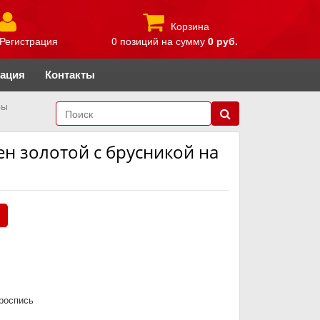
Корзина
Регистрация
0 позиций
на сумму
0 руб.
рация
Контакты
ры
ен золотой с брусникой на
.
роспись