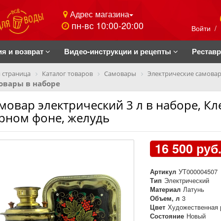
Адрес магазина
пн-вс 10:00-20:00
Войти
/
ия и возврат
Видео-инструкции и рецепты
Рестав
 страница
Каталог товаров
Самовары
Электрические самова
овары в наборе
мовар электрический 3 л в наборе, Кл
рном фоне, желудь
16 500 руб
Артикул
УТ000004507
Тип
Электрический
Материал
Латунь
Объем, л
3
Цвет
Художественная 
Состояние
Новый