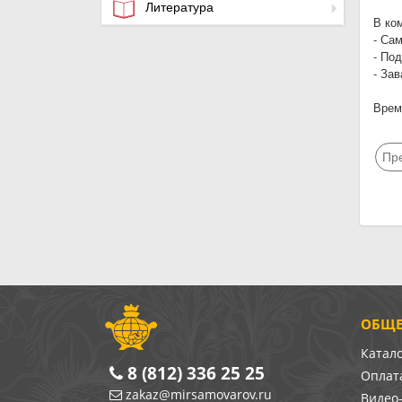
Литература
В ко
- Са
- Под
- За
Время
Пр
ОБЩЕ
Катал
8 (812) 336 25 25
Оплата
zakaz@mirsamovarov.ru
Видео