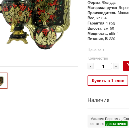
Форма
Желудь
Материал ручек
Дере
Производитель
Машин
Вес, кг
3,4
Гарантия
1 год
Высота, см
50
Мощность, кВт
1
Питание, В
220
Цена за 1
Количество
-
+
Купить в 1 клик
Наличие
Магазин Берггольц (Сан
остаток:
достаточно