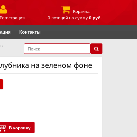
Корзина
Регистрация
0 позиций
на сумму
0 руб.
рация
Контакты
ры
Клубника на зеленом фоне
.
В корзину