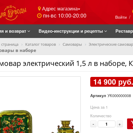
Адрес магазина
пн-вс 10:00-20:00
Войти
/
ия и возврат
Видео-инструкции и рецепты
Рестав
 страница
Каталог товаров
Самовары
Электрические самова
овары в наборе
мовар электрический 1,5 л в наборе, 
14 900 руб
Артикул
УК000000008
Цена за 1
Количество
-
+