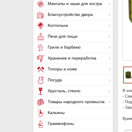
Мангалы и чаши для костра
Благоустройство двора
Коптильни
Печи для пищи
Грили и барбекю
Хранение и переработка
Топоры и ножи
Посуда
В ко
Хрусталь, стекло
- Сам
Товары народного промысла
- Под
- За
Кальяны
Время
Граммофоны