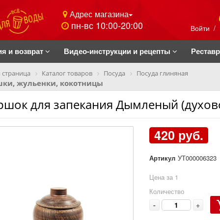
Адрес магазина
пн-вс 10:00-20:00
Войти
/
ия и возврат
Видео-инструкции и рецепты
Рестав
 страница
Каталог товаров
Посуда
Посуда глиняная
шки, жульенки, кокотницы
ршок для запекания Дымленый (духовой
420 руб.
Артикул
УТ000006323
Цена за 1
Количество
-
+