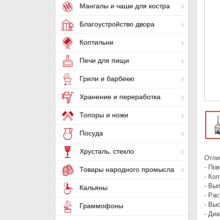
Мангалы и чаши для костра
Благоустройство двора
Коптильни
Печи для пищи
Грили и барбекю
Хранение и переработка
Топоры и ножи
Посуда
Хрусталь, стекло
Отли
- Пов
Товары народного промысла
- Кол
- Вып
Кальяны
- Рас
- Выс
Граммофоны
- Ди