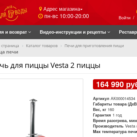
Адрес магазина
пн-вс 10:00-20:00
Войти
/
ия и возврат
Видео-инструкции и рецепты
Рестав
 страница
Каталог товаров
Печи для приготовления пищи
ца печи
чь для пиццы Vesta 2 пиццы
164 990 ру
Артикул
АК000014534
Габариты товара (ДхВ
Вес, кг
160
Гарантия
1 год
Время разогрева, мин
Производитель
Vesta 
Max температура печи