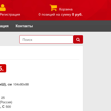
Корзина
Регистрация
0 позиций
на сумму
0 руб.
рация
Контакты
б.
хШ), см
104х80х88
25
(Россия)
, С
500