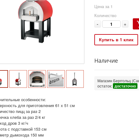
Цена за 1
Количество
-
+
Купить в 1 клик
Наличие
Магазин Берггольц (Сан
остаток:
достаточно
чительные особенности:
ерхность для приготовления 61 х 51 см
ичество пицц за раз 2
ечка хлеба за раз 2/4 кг
ход дров 3 кг/ч
ота с подставкой 153 см
аметр дымохода 150 мм