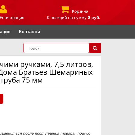
Корзина
Регистрация
0 позиций
на сумму
0 руб.
рация
Контакты
чими ручками, 7,5 литров,
о Дома Братьев Шемариных
 труба 75 мм
.
измениться после поступления товара. Точную