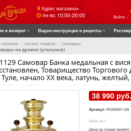
Адрес магазина
пн-вс 10:00-20:00
Войти
/
ия и возврат
Видео-инструкции и рецепты
Рестав
 страница
Каталог товаров
Самовары
вары на дровах (угольные)
1129 Самовар Банка медальная с вися
сстановлен, Товарищество Торговог
 Туле, начало ХХ века, латунь, желтый,
38 990 руб
Артикул
УК000001129
Цена за 1
Цена на товар может 